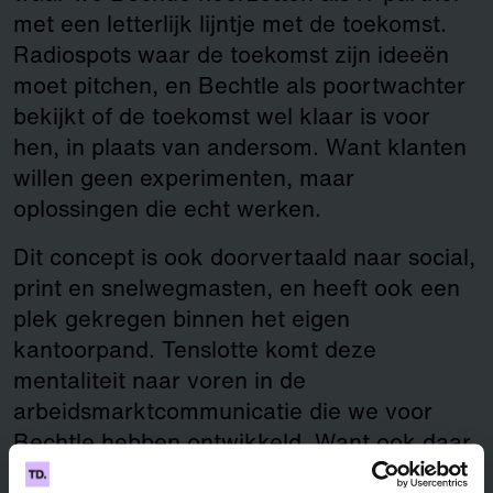
met een letterlijk lijntje met de toekomst.
Radiospots waar de toekomst zijn ideeën
moet pitchen, en Bechtle als poortwachter
bekijkt of de toekomst wel klaar is voor
hen, in plaats van andersom. Want klanten
willen geen experimenten, maar
oplossingen die echt werken.
Dit concept is ook doorvertaald naar social,
print en snelwegmasten, en heeft ook een
plek gekregen binnen het eigen
kantoorpand. Tenslotte komt deze
mentaliteit naar voren in de
arbeidsmarktcommunicatie die we voor
Bechtle hebben ontwikkeld. Want ook daar
wordt luchtfietserij gerelativeerd met de