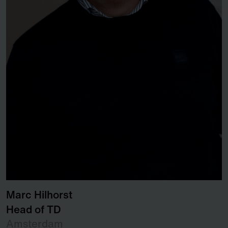
Marc Hilhorst
M
Head of TD
S
Amsterdam