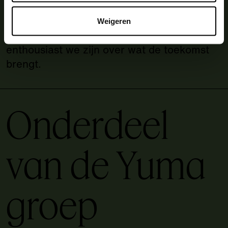
We zijn trots op het werk dat echt verschil
Weigeren
maakt en de erkenning die we daarvoor
kregen, maar dat valt in het niets bij hoe
enthousiast we zijn over wat de toekomst
brengt.
Onderdeel
van de Yuma
groep