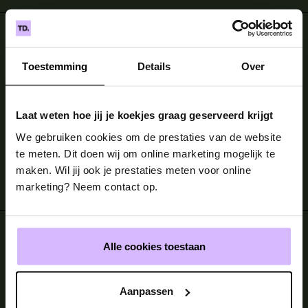
2 kantoren
Toestemming
Details
Over
Laat weten hoe jij je koekjes graag geserveerd krijgt
We hebben werkplekken in Amsterdam en
We gebruiken cookies om de prestaties van de website
Maastricht, maar door onze hybride
te meten. Dit doen wij om online marketing mogelijk te
werkwijze kunnen onze teamleden overal
maken. Wil jij ook je prestaties meten voor online
in Europa werken.
marketing? Neem contact op.
Sinds 1963
Alle cookies toestaan
Aanpassen