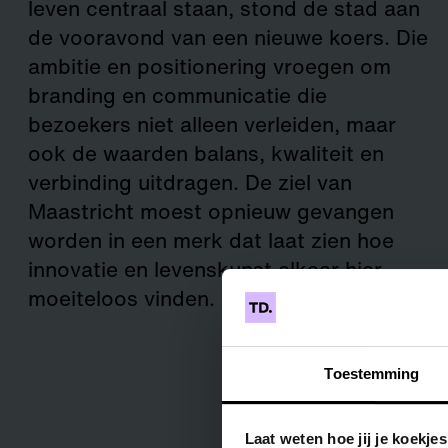
leven centraal staan, stond de stad aan
de vooravond van een nieuwe koers. Die
ambitie en positionering vroegen om
branding en communicatie die
bezoekers niet alleen verleiden, maar
ook de waarden balans, kwaliteit en
verbinding uitdragen. De ziel van
Maastricht moest opnieuw gevangen
worden in een merk dat laat zien hoe
innovatie en levenskunst elkaar hier
moeiteloos vinden.
Toestemming
Laat weten hoe jij je koekje