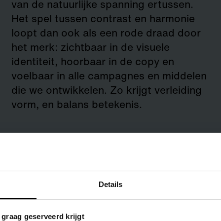
van de natuurlijke spanning ertussen.
Het spel tussen contrast en harmonie
loopt dan ook als een rode draad door
het merk: zichtbaar in de visuele
identiteit, hoorbaar in de copy en
voelbaar in alle campagnes en middelen
die we ontwikkelen. Zo krijgt verleiding
vorm, en balans betekenis.
Details
s graag geserveerd krijgt