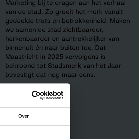
Marketing bij te dragen aan het verhaal
van de stad. Zo groeit het merk vanuit
gedeelde trots en betrokkenheid. Maken
we samen de stad zichtbaarder,
herkenbaarder en aantrekkelijker van
binnenuit én naar buiten toe. Dat
Maastricht in 2025 vervolgens is
bekroond tot Stadsmerk van het Jaar
bevestigt dat nog maar eens.
Over